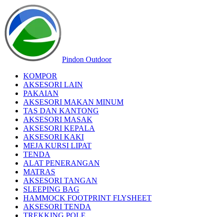
Pindon Outdoor
KOMPOR
AKSESORI LAIN
PAKAIAN
AKSESORI MAKAN MINUM
TAS DAN KANTONG
AKSESORI MASAK
AKSESORI KEPALA
AKSESORI KAKI
MEJA KURSI LIPAT
TENDA
ALAT PENERANGAN
MATRAS
AKSESORI TANGAN
SLEEPING BAG
HAMMOCK FOOTPRINT FLYSHEET
AKSESORI TENDA
TREKKING POLE