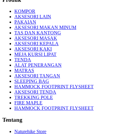
KOMPOR
AKSESORI LAIN
PAKAIAN
AKSESORI MAKAN MINUM
TAS DAN KANTONG
AKSESORI MASAK
AKSESORI KEPALA
AKSESORI KAKI
MEJA KURSI LIPAT
TENDA
ALAT PENERANGAN
MATRAS
AKSESORI TANGAN
SLEEPING BAG
HAMMOCK FOOTPRINT FLYSHEET
AKSESORI TENDA
TREKKING POLE
FIRE MAPLE
HAMMOCK FOOTPRINT FLYSHEET
Tentang
Naturehike Store