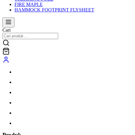
FIRE MAPLE
HAMMOCK FOOTPRINT FLYSHEET
Cari
Produk